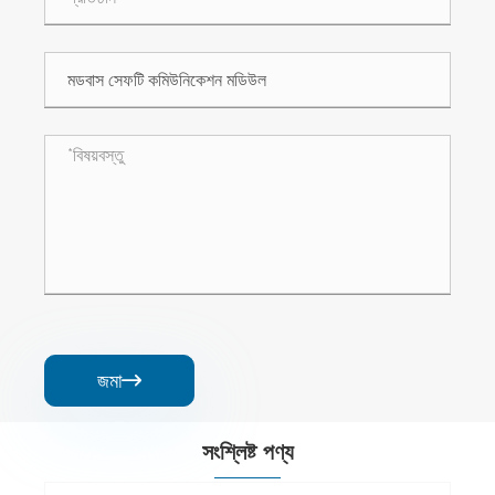
জমা

সংশ্লিষ্ট পণ্য