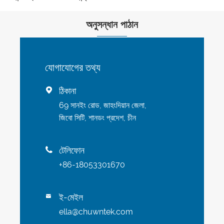
অনুসন্ধান পাঠান
যোগাযোগের তথ্য
ঠিকানা

69 সানইং রোড, জাহংদিয়ান জেলা,
জিবো সিটি, শানডং প্রদেশ, চীন
টেলিফোন

+86-18053301670
ই-মেইল

ella@chuwntek.com