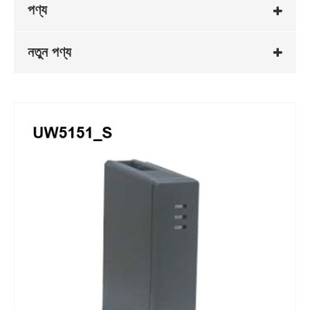
পণ্য
নতুন পণ্য