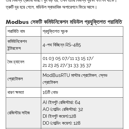
তার নিজস্ব ত্রুটির কারণে খুব বড় হয়, তখন এটির নিজস্ব সুরক্ষা ফাংশন থাকে।
ত্রুটি দূর হয়ে গেলে, মডিউল স্বাভাবিক অপারেশনে ফিরে আসে।
Modbus সেফটি কমিউনিকেশন মডিউল প্রযুক্তিগত পরামিতি
পরামিতি নাম
প্রযুক্তিগত সূচক
কমিউনিকেশন
4-পথ বিচ্ছিন্ন RS-485
ইন্টারফেস
01 03 05 07/11 13 15 17/
বৈধ চ্যানেল
21 23 25 27/31 33 35 37
ModBusRTU মাস্টার প্রোটোকল, স্লেভ
প্রোটোকল
প্রোটোকল
ধারণ ক্ষমতা
16টি নোড
AI (ইনপুট রেজিস্টার): 64
AO (হোল্ডিং রেজিস্টার): 32
রেজিস্টার সাইজ
DI (ইনপুট কয়েল):128
DO (হোল্ডিং কয়েল): 128