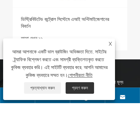
ডিস্ট্রিবিউটেড কন্ট্রোল সিস্টেমে এআই অপ্টিমাইজেশানের
বিবর্তন
আরো দেখুন >>
X
আমরা আপনাকে একটি ভাল ব্রাউজিং অভিজ্ঞতা দিতে, সাইটের
ট্র্যাফিক বিশ্লেষণ করতে এবং সামগ্রী ব্যক্তিগতকৃত করতে
কুকিজ ব্যবহার করি। এই সাইটটি ব্যবহার করে, আপনি আমাদের
অনুসন্ধান পাঠান
কুকিজ ব্যবহারে সম্মত হন।
গোপনীয়তা নীতি
কন্ট্রোল সিস্টেম, ডিস্ট্রিবিউটেড কন্ট্রোল সিস্টেম, সেফটি কন্ট্রোল সিস্টেম বা মূল্য
প্রত্যাখ্যান করুন
গ্রহণ করুন
তালিকা সম্পর্কে অনুসন্ধানের জন্য, দয়া করে আপনার ইমেলটি আমাদের কাছে ছেড়ে দিন




এবং আমরা 24 ঘন্টার মধ্যে যোগাযোগ করব।
যোগাযোগ করুন
+86-18053301670