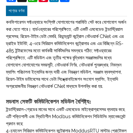
পণ্যের বর্ণনা
কনফিগারেশন সফ্টওয়্যারে সংশ্লিষ্ট যোগাযোগের পরামিতি সেট করে যোগাযোগ অর্জন
করা যেতে পারে। হার্ডওয়্যারের পরিপ্রেক্ষিতে, এটি একটি এমবেডেড ইন্ডাস্ট্রিয়াল
প্রসেসর, রিয়েল-টাইম ডেটা মেমরি, রিডান্ড্যান্ট কন্ট্রোল নেটওয়ার্ক CNet এবং এর
ড্রাইভ ইউনিট, 4-ওয়ে সিরিয়াল কমিউনিকেশন কন্ট্রোলার এবং এর বিচ্ছিন্ন RS-
485 ইন্টারফেসের মতো কার্যকরী সার্কিটগুলির সমন্বয়ে গঠিত; সফ্টওয়্যারের
পরিপ্রেক্ষিতে, এটি মডিউল এবং তৃতীয় পক্ষের বুদ্ধিমান সরঞ্জামগুলির মধ্যে
যোগাযোগ যোগাযোগের সময়সূচী, নেটওয়ার্ক নির্ণয়, নেটওয়ার্ক পুনরুদ্ধার, নিবন্ধন
ম্যাপিং পরিচালনা ইত্যাদির জন্য দায়ী এবং নিয়ন্ত্রণ মডিউল, সরঞ্জাম ব্যবস্থাপনা,
রিয়েল-টাইম ডাটাবেসের সাথে ডেটা সিঙ্ক্রোনাইজেশন সংযোগ ম্যাপিং, ইত্যাদি
অপ্রয়োজনীয় নিয়ন্ত্রণ নেটওয়ার্ক CNet মাধ্যমে উপলব্ধি করা হয়.
মডবাস সেফটি কমিউনিকেশন মডিউল বৈশিষ্ট্য:
ইন্ডাস্ট্রিয়াল-গ্রেডের মানের সাথে একটি এমবেডেড মাইক্রোপ্রসেসর ব্যবহার করে,
এটি শক্তিশালী এবং স্থিতিশীল Modbus কমিউনিকেশন শিডিউলিং ম্যানেজমেন্ট
প্রদান করে;
4-চ্যানেল সিরিয়াল কমিউনিকেশন কন্ট্রোলার ModdusRTU মাস্টার প্রোটোকল