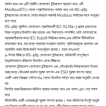
সমর্থন করে এবং 4টি স্বাধীন যোগাযোগ ইন্টারফেস প্রয়োগ করে; এটি
ModbusRTU স্লেভ প্রোটোকলকেও সমর্থন করে এবং RS-485
ইন্টারফেসের যেকোনো সেটের মাধ্যমে সরাসরি Modbus মাস্টারের সাথে সংযুক্ত
হতে পারে;
RS-485 সুরক্ষিত যোগাযোগ প্রোটোকলটি IEC 61784-3 ব্ল্যাক চ্যানেলের
নিয়ম অনুসারে ডিজাইন করা হয়েছে এবং নিরাপত্তা-সম্পর্কিত ডেটা যোগাযোগের
প্রয়োজনীয়তার জন্য IEC 61508 সিরিজের মানদণ্ডের মৌলিক নীতিগুলিকে
বাস্তবায়ন করে, যার মধ্যে সম্ভাব্য সংক্রমণ ব্যর্থতা, প্রতিকারমূলক ব্যবস্থা এবং
প্রভাবিত করার বিবেচনাগুলি অন্তর্ভুক্ত রয়েছে। তথ্য অখণ্ডতা;
4-উপায় বিচ্ছিন্ন RS-485 যোগাযোগ ইন্টারফেস, মডিউলটি সম্পূর্ণরূপে
বৈদ্যুতিকভাবে বহিরাগত ডিভাইস থেকে বিচ্ছিন্ন;
যোগাযোগ ইন্টারফেস যোগাযোগ ইন্টারফেস এবং নেটওয়ার্কের নির্ভরযোগ্যতা উন্নত
করার জন্য নেটওয়ার্ক ব্যর্থতা সুরক্ষা ফাংশন এবং ESD সুরক্ষা ফাংশন আছে;
একটি একক নিয়ন্ত্রণ স্টেশন 64 স্লেভ ডিভাইস পর্যন্ত বহন করার অনুমতি দেওয়া
হয়;
সিস্টেম স্বয়ংক্রিয়ভাবে মডিউল প্রকার সনাক্ত করে এবং প্লাগ-এন্ড-প্লে সক্ষম
করে;
মডিউলটির একটি ওভারকারেন্ট সুরক্ষা ফাংশন রয়েছে। যখন মডিউলের ইনপুট কারেন্ট