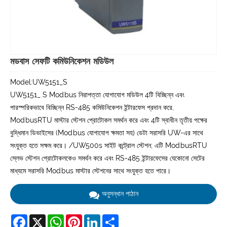
মডবাস সেফটি কমিউনিকেশন মডিউল
Model:UW5151_S
UW5151_ S Modbus নিরাপত্তা যোগাযোগ মডিউল 4টি বিচ্ছিন্ন এবং
পারস্পরিকভাবে বিচ্ছিন্ন RS-485 কমিউনিকেশন ইন্টারফেস প্রদান করে,
ModbusRTU মাস্টার স্টেশন প্রোটোকল সমর্থন করে এবং 4টি স্বাধীন তৃতীয় পক্ষের
বুদ্ধিমান ডিভাইসের (Modbus যোগাযোগ ক্ষমতা সহ) ডেটা সরাসরি UW-এর সাথে
সংযুক্ত হতে সক্ষম করে। /UW500s সাইট কন্ট্রোল স্টেশন; এটি ModbusRTU
স্লেভ স্টেশন প্রোটোকলকেও সমর্থন করে এবং RS-485 ইন্টারফেসের যেকোনো সেটের
মাধ্যমে সরাসরি Modbus মাস্টার স্টেশনের সাথে সংযুক্ত হতে পারে।
অনুসন্ধান পাঠান
Facebook
X
WhatsApp
Pinterest
LinkedIn
Share