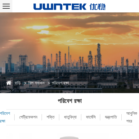
বাড়ি
শিল্প সমাধান
পরিবেশ রক্ষা
পরিবেশ রক্ষা
পরিবেশ
আধুনিক
পেট্রিফেকশন
শক্তি
ধাতুবিদ্যা
ফার্মেসি
যন্ত্রপাতি
রক্ষা
শহর