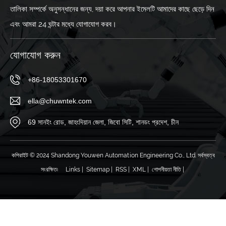
তালিকা সম্পর্কে অনুসন্ধানের জন্য, দয়া করে আপনার ইমেলটি আমাদের কাছে ছেড়ে দিন
এবং আমরা 24 ঘন্টার মধ্যে যোগাযোগ করব।
যোগাযোগ করুন
+86-18053301670
ella@chuwntek.com
69 সানইং রোড, জাহংদিয়ান জেলা, জিবো সিটি, শানডং প্রদেশ, চীন
কপিরাইট © 2024 Shandong Youwen Automation Engineering Co., Ltd. সর্বস্বত্ব
সংরক্ষিত৷
Links
|
Sitemap
|
RSS
|
XML
|
গোপনীয়তা নীতি
|