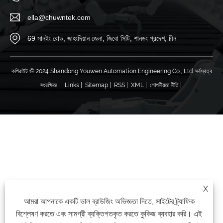
ella@chuwntek.com
69 সানইং রোড, জাহংদিয়ান জেলা, জিবো সিটি, শানডং প্রদেশ, চীন
কপিরাইট © 2024 Shandong Youwen Automation Engineering Co., Ltd. সর্বস্বত্ব
সংরক্ষিত৷
Links
|
Sitemap
|
RSS
|
XML
|
গোপনীয়তা নীতি
|
X
আমরা আপনাকে একটি ভাল ব্রাউজিং অভিজ্ঞতা দিতে, সাইটের ট্র্যাফিক
বিশ্লেষণ করতে এবং সামগ্রী ব্যক্তিগতকৃত করতে কুকিজ ব্যবহার করি। এই