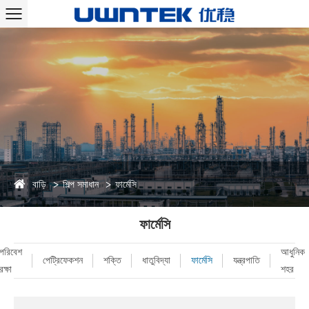
বাড়ি
শিল্প সমাধান
ফার্মেসি
ফার্মেসি
পরিবেশ
আধুনিক
পেট্রিফেকশন
শক্তি
ধাতুবিদ্যা
ফার্মেসি
যন্ত্রপাতি
রক্ষা
শহর