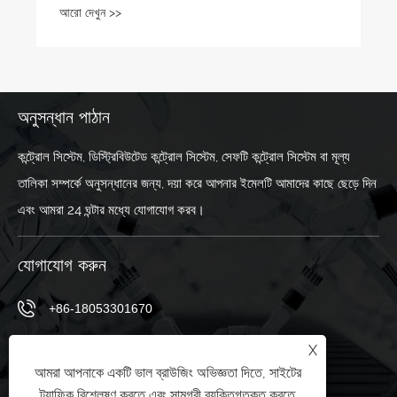
আরো দেখুন >>
অনুসন্ধান পাঠান
কন্ট্রোল সিস্টেম, ডিস্ট্রিবিউটেড কন্ট্রোল সিস্টেম, সেফটি কন্ট্রোল সিস্টেম বা মূল্য
তালিকা সম্পর্কে অনুসন্ধানের জন্য, দয়া করে আপনার ইমেলটি আমাদের কাছে ছেড়ে দিন
এবং আমরা 24 ঘন্টার মধ্যে যোগাযোগ করব।
যোগাযোগ করুন
+86-18053301670
ella@chuwntek.com
X
আমরা আপনাকে একটি ভাল ব্রাউজিং অভিজ্ঞতা দিতে, সাইটের
69 সানইং রোড, জাহংদিয়ান জেলা, জিবো সিটি, শানডং প্রদেশ, চীন
ট্র্যাফিক বিশ্লেষণ করতে এবং সামগ্রী ব্যক্তিগতকৃত করতে