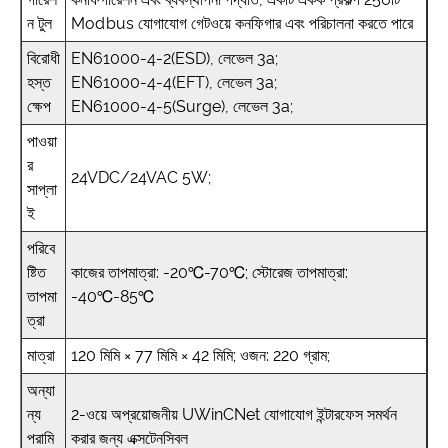
ন টুল
Modbus যোগাযোগ গেটওয়ে কনফিগার এবং পরিচালনা করতে পারে
বিরোধী
EN61000-4-2(ESD), লেভেল 3a;
হস্ত
EN61000-4-4(EFT), লেভেল 3a;
ক্ষেপ
EN61000-4-5(Surge), লেভেল 3a;
পাওয়া
র
24VDC/24VAC 5W;
সাপ্লা
ই
পরিবে
ষ্টিত
কাজের তাপমাত্রা: -20℃-70℃; স্টোরেজ তাপমাত্রা:
তাপমা
-40℃-85℃
ত্রা
মাত্রা
120 মিমি × 77 মিমি × 42 মিমি; ওজন: 220 গ্রাম;
অন্যা
ন্য
2-ওয়ে অপ্রয়োজনীয় UWinCNet যোগাযোগ ইন্টারফেস সমর্থন
পরামি
করার জন্য এক্সটেনসিবল