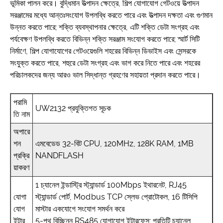
ভূমিকা পালন করে। বুদ্ধিমান উত্পাদন ক্ষেত্রে, শিল্প যোগাযোগ গেটওয়ে উত্পাদন
সরঞ্জামের মধ্যে আন্তঃসংযোগ উপলব্ধি করতে পারে এবং উত্পাদন দক্ষতা এবং গুণমান
উন্নত করতে পারে; শক্তি ব্যবস্থাপনার ক্ষেত্রে, এটি শক্তি ডেটা সংগ্রহ এবং
পর্যবেক্ষণ উপলব্ধি করতে বিভিন্ন শক্তি সরঞ্জাম সংযোগ করতে পারে; স্মার্ট সিটি
নির্মাণে, শিল্প যোগাযোগের গেটওয়েগুলি শহরের বিভিন্ন ডিভাইস এবং সেন্সরকে
সংযুক্ত করতে পারে, শহুরে ডেটা সংগ্রহ এবং ভাগ করে নিতে পারে এবং শহরের
পরিচালকদের জন্য আরও ভাল সিদ্ধান্ত গ্রহণের সহায়তা প্রদান করতে পারে।
পরামি
UW2132 প্রযুক্তিগত সূচক
তি নাম
অপারে
শন
এমবেডেড 32-বিট CPU, 120MHz, 128K RAM, 1MB
প্রক্রি
NANDFLASH
য়াকরণ
1 চ্যানেল ইন্ডাস্ট্রি স্ট্যান্ডার্ড 100Mbps ইথারনেট, RJ45
যোগা
স্ট্যান্ডার্ড পোর্ট, Modbus TCP স্লেভ প্রোটোকল, 16 টিসিপি
যোগ
মাস্টার একযোগে সংযোগ সমর্থন করে
ইন্টার
5-পথ বিচ্ছিন্ন RS485 যোগাযোগ ইন্টারফেস; প্রতিটি চ্যানেল