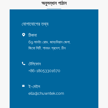
অনুসন্ধান পাঠান
যোগাযোগের তথ্য
ঠিকানা

69 সানইং রোড, জাহংদিয়ান জেলা,
জিবো সিটি, শানডং প্রদেশ, চীন
টেলিফোন

+86-18053301670
ই-মেইল

ella@chuwntek.com