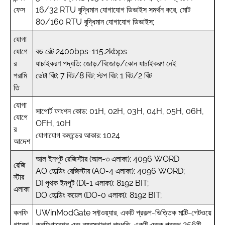
ফেস
16/32 RTU বুদ্ধিমান যোগাযোগ ডিভাইস সমর্থন করে, মোট
80/160 RTU বুদ্ধিমান যোগাযোগ ডিভাইস;
যোগা
যোগে
বড রেট 2400bps-115.2kbps
র
যাচাইকরণ পদ্ধতি: জোড়/বিজোড়/কোন যাচাইকরণ নেই
পরামি
ডেটা বিট: 7 বিট/8 বিট; স্টপ বিট: 1 বিট/2 বিট
তি
যোগা
সাপোর্ট ফাংশন কোড: 01H, 02H, 03H, 04H, 05H, 06H,
যোগে
OFH, 10H
র
যোগাযোগ কমান্ডের আকার: 1024
আদেশ
আল ইনপুট রেজিস্টার (আল-৩ এলাকা): 4096 WORD
রেজি
AO হোল্ডিং রেজিস্টার (AO-4 এলাকা): 4096 WORD;
স্টার
DI পৃথক ইনপুট (Dl-1 এলাকা): 8192 BIT;
এলাকা
DO হোল্ডিং কয়েল (DO-0 এলাকা): 8192 BIT;
কনফি
UWinModGate সফ্টওয়্যার, একটি প্রকল্প-ভিত্তিক মাল্টি-গেটওয়ে
গারেশ
কনফিগারেশন এবং ব্যবস্থাপনা পদ্ধতি, একটি একক প্রকল্প 256টি