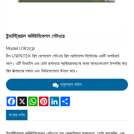
ইন্ডাস্ট্রিয়াল কমিউনিকেশন গেটওয়ে
Model:UW2132
চীন UWNTEK শিল্প যোগাযোগ গেটওয়ে শিল্প অটোমেশন সিস্টেমের একটি অপরিহার্য
অংশ। এটি ডিভাইস এবং ডেটা রূপান্তর প্রক্রিয়াকরণের মধ্যে আন্তঃসংযোগ উপলব্ধি করে
শিল্প উত্পাদনের দক্ষতা এবং নির্ভরযোগ্যতা উন্নত করে।
অনুসন্ধান পাঠান
Facebook
X
WhatsApp
Pinterest
LinkedIn
Share
পণ্যের বর্ণনা
ইন্ডাস্ট্রিয়াল কমিউনিকেশন গেটওয়ে হল প্রোটোকল রূপান্তর, ডেটা প্রসেসিং এবং