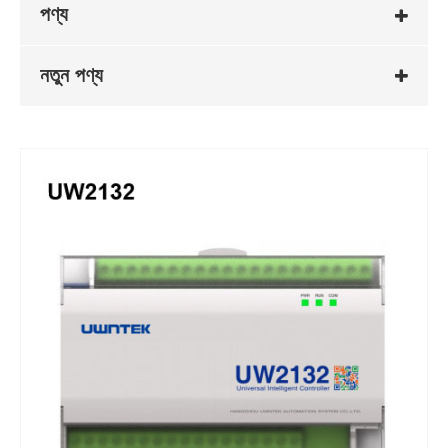
পণ্য
নতুন পণ্য