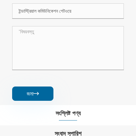
জমা

সংশ্লিষ্ট পণ্য


সংবাদ সুপারিশ