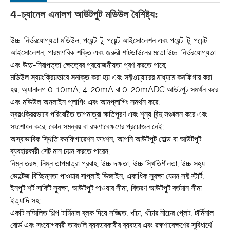
4-চ্যানেল এনালগ আউটপুট মডিউল বৈশিষ্ট্য:
উচ্চ-নির্ভরযোগ্যতা মডিউল, পয়েন্ট-টু-পয়েন্ট আইসোলেশন এবং পয়েন্ট-টু-পয়েন্ট
আইসোলেশন, পারমাণবিক শক্তি এবং জরুরী শাটডাউনের মতো উচ্চ-নির্ভরযোগ্যতা
এবং উচ্চ-নিরাপত্তা ক্ষেত্রের প্রয়োজনীয়তা পূরণ করতে পারে;
মডিউল স্বয়ংক্রিয়ভাবে সনাক্ত করা হয় এবং সফ্টওয়্যারের মাধ্যমে কনফিগার করা
হয়, অ্যানালগ 0-10mA, 4-20mA বা 0-20mADC আউটপুট সমর্থন করে
এবং মডিউল অনলাইন প্লাগিং এবং আনপ্লাগিং সমর্থন করে;
স্বয়ংক্রিয়ভাবে পরিবেষ্টিত তাপমাত্রা ক্ষতিপূরণ এবং শূন্য বিন্দু সঞ্চালন করে এবং
সংশোধন করে, কোন সমন্বয় বা রক্ষণাবেক্ষণের প্রয়োজন নেই;
অস্বাভাবিক স্থিতি কনফিগারেশন ফাংশন, আপনি আউটপুট হোল্ড বা আউটপুট
ব্যবহারকারী সেট মান চয়ন করতে পারেন;
নিম্ন তরঙ্গ, নিম্ন তাপমাত্রা প্রবাহ, উচ্চ দক্ষতা, উচ্চ স্থিতিশীলতা, উচ্চ সহ্য
ভোল্টেজ বিচ্ছিন্নতা পাওয়ার সাপ্লাই ডিজাইন, একাধিক সুরক্ষা যেমন সফ্ট স্টার্ট,
ইনপুট শর্ট সার্কিট সুরক্ষা, আউটপুট পাওয়ার সীমা, বিতরণ আউটপুট বর্তমান সীমা
ইত্যাদি সহ;
একটি সম্মিলিত শিল্প টার্মিনাল ব্লক দিয়ে সজ্জিত, খাঁচা, খাঁচার নীচের প্লেট, টার্মিনাল
বোর্ড এবং সংযোগকারী তারগুলি ব্যবহারকারীর ব্যবহার এবং রক্ষণাবেক্ষণের সুবিধার্থে