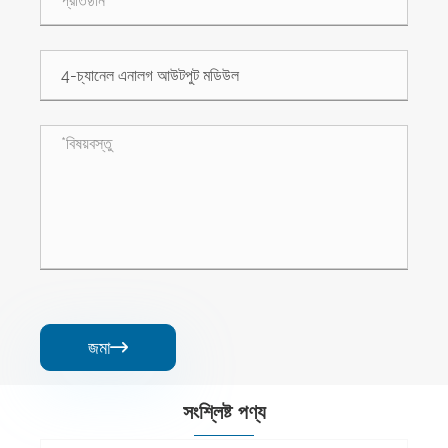
জমা

সংশ্লিষ্ট পণ্য