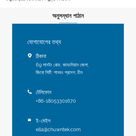
অনুসন্ধান পাঠান
যোগাযোগের তথ্য
ঠিকানা

69 সানইং রোড, জাহংদিয়ান জেলা,
জিবো সিটি, শানডং প্রদেশ, চীন
টেলিফোন

+86-18053301670
ই-মেইল

ella@chuwntek.com