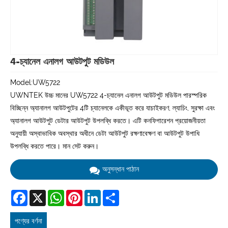
4-চ্যানেল এনালগ আউটপুট মডিউল
Model:UW5722
UWNTEK উচ্চ মানের UW5722 4-চ্যানেল এনালগ আউটপুট মডিউল পারস্পরিক
বিচ্ছিন্ন অ্যানালগ আউটপুটের 4টি চ্যানেলকে একীভূত করে যাচাইকরণ, ল্যাচিং, সুরক্ষা এবং
অ্যানালগ আউটপুট ডেটার আউটপুট উপলব্ধি করতে। এটি কনফিগারেশন প্রয়োজনীয়তা
অনুযায়ী অস্বাভাবিক অবস্থার অধীনে ডেটা আউটপুট রক্ষণাবেক্ষণ বা আউটপুট উপাধি
উপলব্ধি করতে পারে। মান সেট করুন।
অনুসন্ধান পাঠান
Facebook
X
WhatsApp
Pinterest
LinkedIn
Share
পণ্যের বর্ণনা