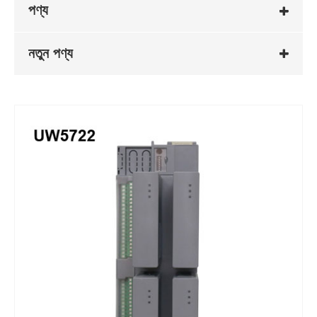
পণ্য
নতুন পণ্য