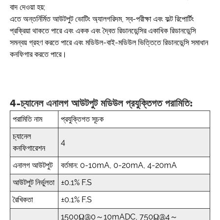
বাদ দেওয়া হয়;
এতে অন্তর্নির্মিত আউটপুট ভোটিং অ্যালগরিদম, স্ব-পরীক্ষা এবং ফল্ট রিপোর্টিং
প্রক্রিয়া থাকতে পারে এবং একক এবং দ্বৈত রিডানডেন্সির একাধিক রিডানডেন্সি
সমন্বয় গ্রহণ করতে পারে এবং মডিউল-বাই-মডিউল ভিত্তিতে রিডানডেন্সি সমাধান
কনফিগার করতে পারে।
4-চ্যানেল এনালগ আউটপুট মডিউল প্রযুক্তিগত পরামিতি:
পরামিতি নাম
প্রযুক্তিগত সূচক
চ্যানেল
4
কনফিগারেশন
এনালগ আউটপুট
বর্তমান: 0-10mA, 0-20mA, 4-20mA
আউটপুট নির্ভুলতা
±0.1% F.S
রৈখিকতা
±0.1% F.S
1500Ω@0～10mADC, 750Ω@4～